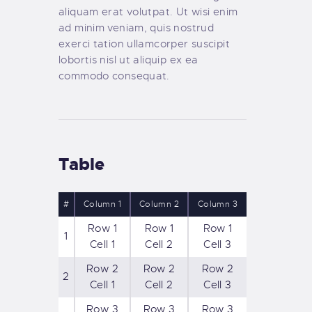
aliquam erat volutpat. Ut wisi enim
ad minim veniam, quis nostrud
exerci tation ullamcorper suscipit
lobortis nisl ut aliquip ex ea
commodo consequat.
Table
#
Column 1
Column 2
Column 3
Row 1
Row 1
Row 1
1
Cell 1
Cell 2
Cell 3
Row 2
Row 2
Row 2
2
Cell 1
Cell 2
Cell 3
Row 3
Row 3
Row 3