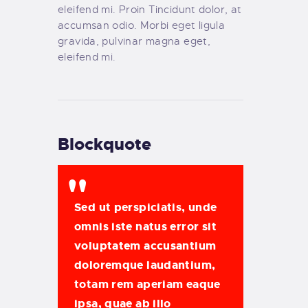
eleifend mi. Proin Tincidunt dolor, at
accumsan odio. Morbi eget ligula
gravida, pulvinar magna eget,
eleifend mi.
Blockquote
Sed ut perspiciatis, unde
omnis iste natus error sit
voluptatem accusantium
doloremque laudantium,
totam rem aperiam eaque
ipsa, quae ab illo